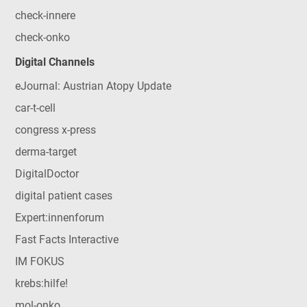
check-innere
check-onko
Digital Channels
eJournal: Austrian Atopy Update
car-t-cell
congress x-press
derma-target
DigitalDoctor
digital patient cases
Expert:innenforum
Fast Facts Interactive
IM FOKUS
krebs:hilfe!
mol-onko