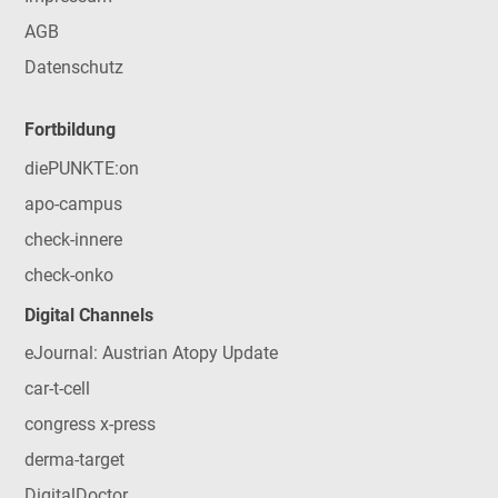
AGB
Datenschutz
Fortbildung
diePUNKTE:on
apo-campus
check-innere
check-onko
Digital Channels
eJournal: Austrian Atopy Update
car-t-cell
congress x-press
derma-target
DigitalDoctor