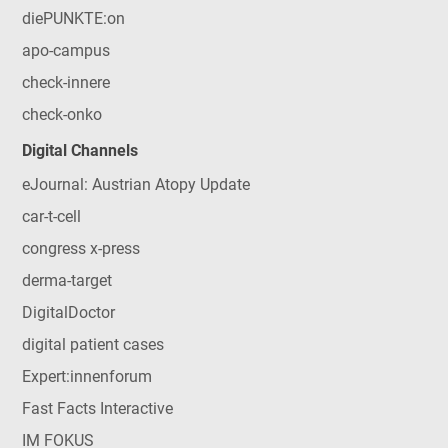
diePUNKTE:on
apo-campus
check-innere
check-onko
Digital Channels
eJournal: Austrian Atopy Update
car-t-cell
congress x-press
derma-target
DigitalDoctor
digital patient cases
Expert:innenforum
Fast Facts Interactive
IM FOKUS