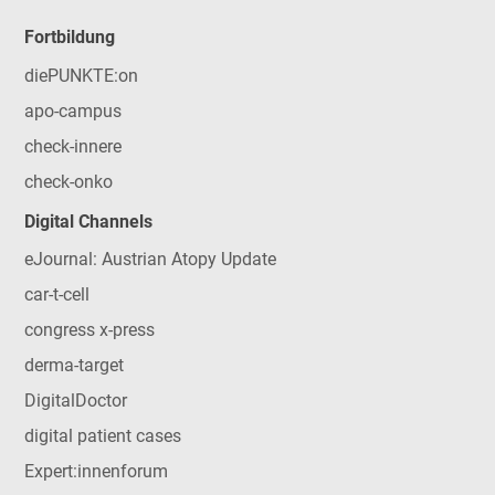
Fortbildung
diePUNKTE:on
apo-campus
check-innere
check-onko
Digital Channels
eJournal: Austrian Atopy Update
car-t-cell
congress x-press
derma-target
DigitalDoctor
digital patient cases
Expert:innenforum