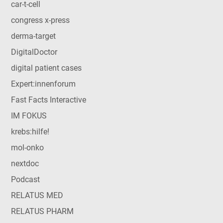
car-t-cell
congress x-press
derma-target
DigitalDoctor
digital patient cases
Expert:innenforum
Fast Facts Interactive
IM FOKUS
krebs:hilfe!
mol-onko
nextdoc
Podcast
RELATUS MED
RELATUS PHARM