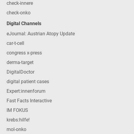
check-innere
check-onko
Digital Channels
eJournal: Austrian Atopy Update
car-t-cell
congress x-press
derma-target
DigitalDoctor
digital patient cases
Expert:innenforum
Fast Facts Interactive
IM FOKUS
krebs:hilfe!
mol-onko