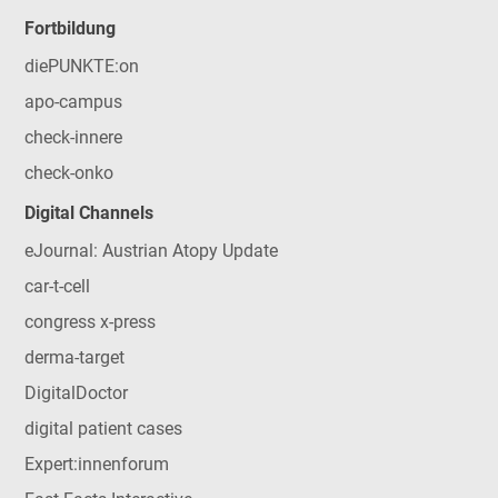
Fortbildung
diePUNKTE:on
apo-campus
check-innere
check-onko
Digital Channels
eJournal: Austrian Atopy Update
car-t-cell
congress x-press
derma-target
DigitalDoctor
digital patient cases
Expert:innenforum