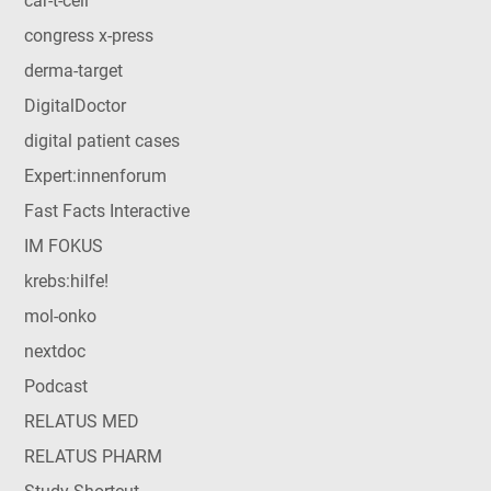
car-t-cell
congress x-press
derma-target
DigitalDoctor
digital patient cases
Expert:innenforum
Fast Facts Interactive
IM FOKUS
krebs:hilfe!
mol-onko
nextdoc
Podcast
RELATUS MED
RELATUS PHARM