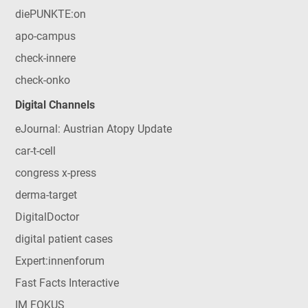
diePUNKTE:on
apo-campus
check-innere
check-onko
Digital Channels
eJournal: Austrian Atopy Update
car-t-cell
congress x-press
derma-target
DigitalDoctor
digital patient cases
Expert:innenforum
Fast Facts Interactive
IM FOKUS