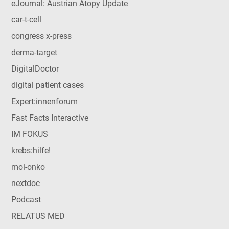
eJournal: Austrian Atopy Update
car-t-cell
congress x-press
derma-target
DigitalDoctor
digital patient cases
Expert:innenforum
Fast Facts Interactive
IM FOKUS
krebs:hilfe!
mol-onko
nextdoc
Podcast
RELATUS MED