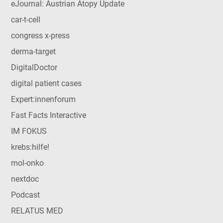
eJournal: Austrian Atopy Update
car-t-cell
congress x-press
derma-target
DigitalDoctor
digital patient cases
Expert:innenforum
Fast Facts Interactive
IM FOKUS
krebs:hilfe!
mol-onko
nextdoc
Podcast
RELATUS MED