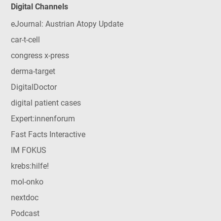
Digital Channels
eJournal: Austrian Atopy Update
car-t-cell
congress x-press
derma-target
DigitalDoctor
digital patient cases
Expert:innenforum
Fast Facts Interactive
IM FOKUS
krebs:hilfe!
mol-onko
nextdoc
Podcast