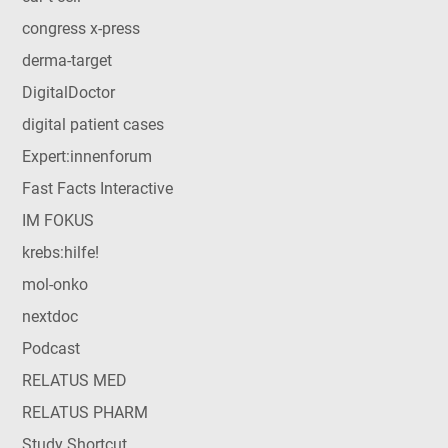
congress x-press
derma-target
DigitalDoctor
digital patient cases
Expert:innenforum
Fast Facts Interactive
IM FOKUS
krebs:hilfe!
mol-onko
nextdoc
Podcast
RELATUS MED
RELATUS PHARM
Study Shortcut