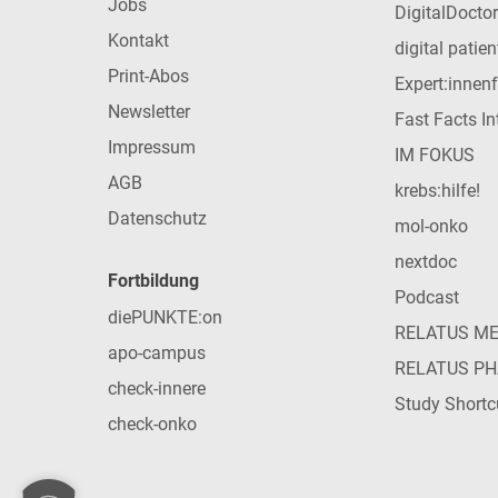
Jobs
DigitalDoctor
Kontakt
digital patie
Print-Abos
Expert:innen
Newsletter
Fast Facts In
Impressum
IM FOKUS
AGB
krebs:hilfe!
Datenschutz
mol-onko
nextdoc
Fortbildung
Podcast
diePUNKTE:on
RELATUS M
apo-campus
RELATUS P
check-innere
Study Shortc
check-onko