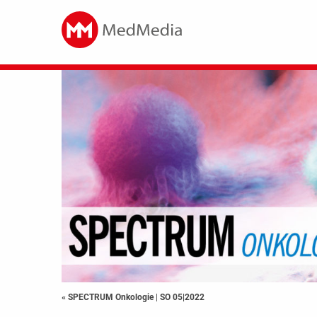
« SPECTRUM Onkologie
|
SO 05|2022