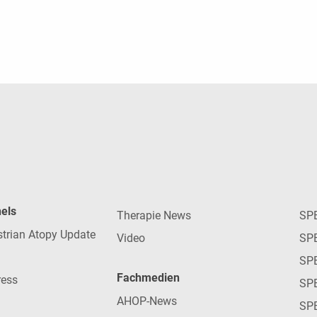
nels
Therapie News
SP
strian Atopy Update
Video
SP
SP
Fachmedien
ress
SPE
AHOP-News
SP