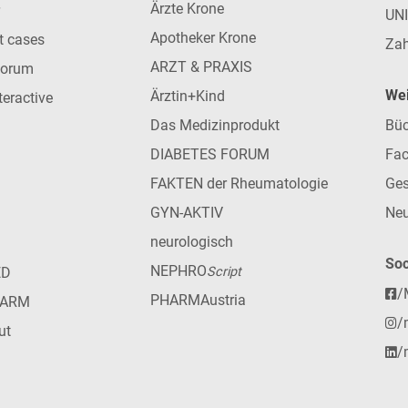
Ärzte Krone
UN
Apotheker Krone
nt cases
Zah
ARZT & PRAXIS
forum
Wei
Ärztin+Kind
teractive
Das Medizinprodukt
Büc
DIABETES FORUM
Fac
FAKTEN der Rheumatologie
Ges
GYN-AKTIV
Neu
neurologisch
Soc
NEPHRO
ED
Script
/
PHARMAustria
HARM
/
ut
/