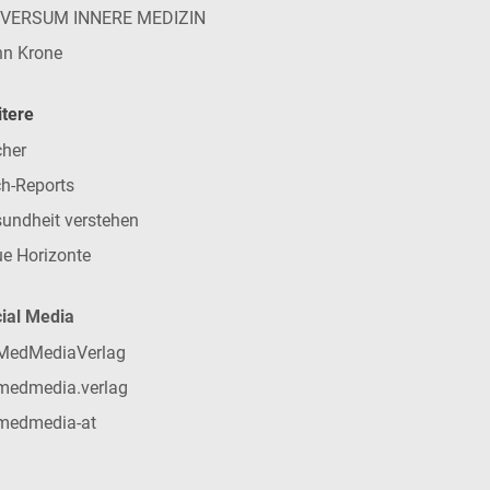
IVERSUM INNERE MEDIZIN
n Krone
tere
her
h-Reports
undheit verstehen
e Horizonte
ial Media
MedMediaVerlag
medmedia.verlag
medmedia-at