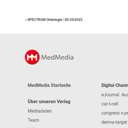
« SPECTRUM Onkologie
|
SO 05|2022
MedMedia Startseite
Digital Chan
eJournal: Au
Über unseren Verlag
car-t-cell
Mediadaten
congress x-p
Team
derma-target