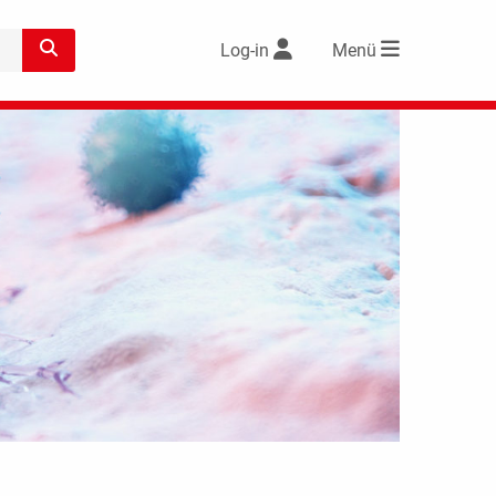
Log-in
Menü