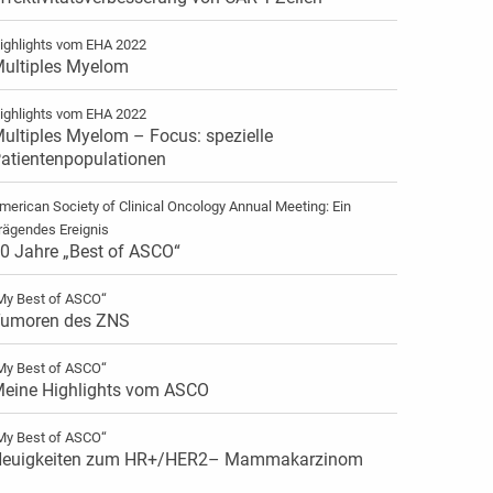
ighlights vom EHA 2022
ultiples Myelom
ighlights vom EHA 2022
ultiples Myelom – Focus: spezielle
atientenpopulationen
merican Society of Clinical Oncology Annual Meeting: Ein
rägendes Ereignis
0 Jahre „Best of ASCO“
My Best of ASCO“
umoren des ZNS
My Best of ASCO“
eine Highlights vom ASCO
My Best of ASCO“
euigkeiten zum HR+/HER2– Mammakarzinom