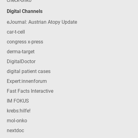
check-onko
Digital Channels
eJournal: Austrian Atopy Update
car-t-cell
congress x-press
derma-target
DigitalDoctor
digital patient cases
Expert:innenforum
Fast Facts Interactive
IM FOKUS
krebs:hilfe!
mol-onko
nextdoc