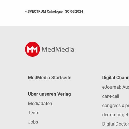
« SPECTRUM Onkologie
|
SO 06|2024
MedMedia Startseite
Digital Chan
eJournal: Au
Über unseren Verlag
car-t-cell
Mediadaten
congress x-p
Team
derma-target
Jobs
DigitalDoctor