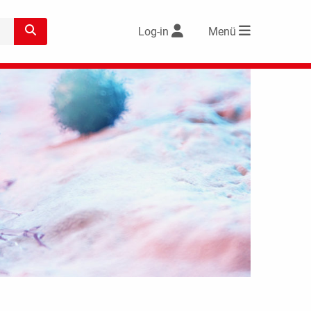
Log-in
Menü