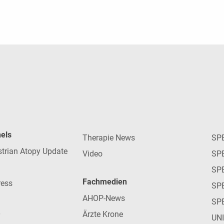
nels
Therapie News
SP
strian Atopy Update
Video
SP
SP
Fachmedien
ress
SPE
AHOP-News
SP
Ärzte Krone
UN