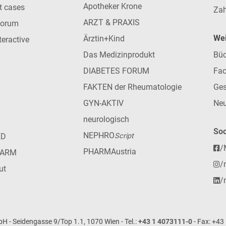
Apotheker Krone
nt cases
Zah
ARZT & PRAXIS
forum
Wei
Ärztin+Kind
teractive
Das Medizinprodukt
Büc
DIABETES FORUM
Fac
FAKTEN der Rheumatologie
Ges
GYN-AKTIV
Neu
neurologisch
Soc
NEPHRO
ED
Script
/
PHARMAustria
HARM
/
ut
/
- Seidengasse 9/Top 1.1, 1070 Wien - Tel.:
+43 1 4073111-0
- Fax: +43