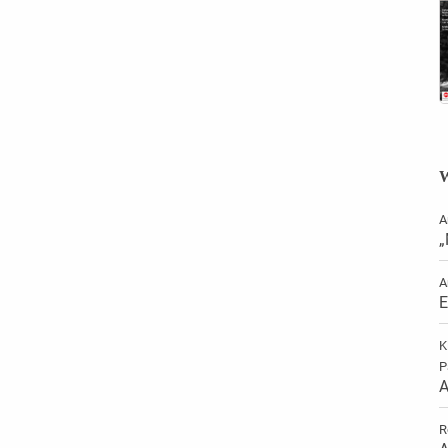
W
A
„
A
E
K
P
A
R