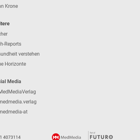
n Krone
tere
her
h-Reports
undheit verstehen
e Horizonte
ial Media
MedMediaVerlag
medmedia.verlag
medmedia-at
 1 4073114