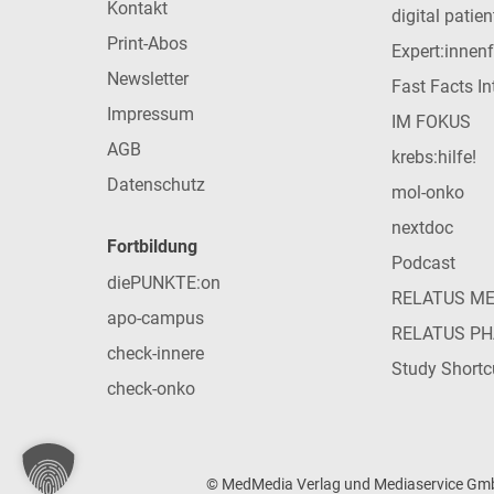
Kontakt
digital patie
Print-Abos
Expert:innen
Newsletter
Fast Facts In
Impressum
IM FOKUS
AGB
krebs:hilfe!
Datenschutz
mol-onko
nextdoc
Fortbildung
Podcast
diePUNKTE:on
RELATUS M
apo-campus
RELATUS P
check-innere
Study Shortc
check-onko
© MedMedia Verlag und Mediaservice GmbH 