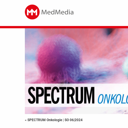
« SPECTRUM Onkologie
|
SO 06|2024