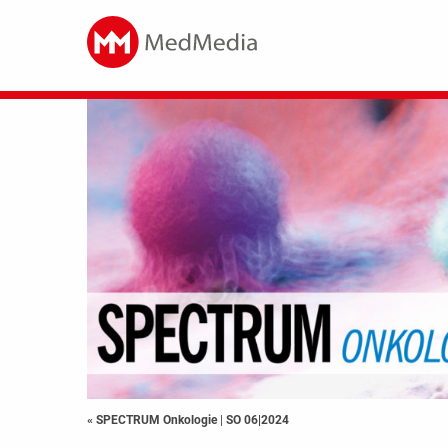
« SPECTRUM Onkologie
|
SO 06|2024