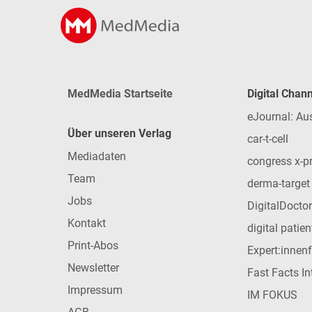
MedMedia Startseite
Digital Chan
eJournal: Au
Über unseren Verlag
car-t-cell
Mediadaten
congress x-p
Team
derma-target
Jobs
DigitalDoctor
Kontakt
digital patie
Print-Abos
Expert:innen
Newsletter
Fast Facts In
Impressum
IM FOKUS