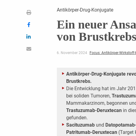
Antikörper-Drug-Konjugate
Ein neuer Ansa
von Brustkreb
6. November 2024
Focus: Antikörper-Wirkstoff
Antikörper-Drug-Konjugate revo
Brustkrebs.
Die Entwicklung hat im Jahr 201
bei soliden Tumoren,
Trastuzum
Mammakarzinom, begonnen und 
Trastuzumab-Deruxtecan
in die
gefunden.
Sacituzumab
und
Datopotamab
Patritumab-Deruxtecan
(Target 