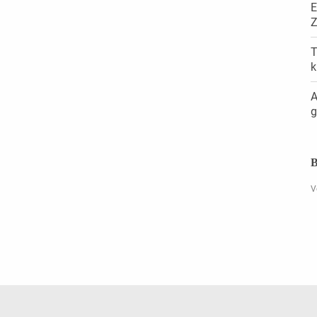
E
Z
T
k
A
g
B
V