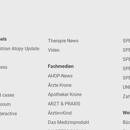
nels
Therapie News
SP
strian Atopy Update
Video
SP
SP
Fachmedien
ress
SPE
AHOP-News
SP
Ärzte Krone
UN
Apotheker Krone
nt cases
Zah
ARZT & PRAXIS
forum
Wei
Ärztin+Kind
teractive
Das Medizinprodukt
Büc