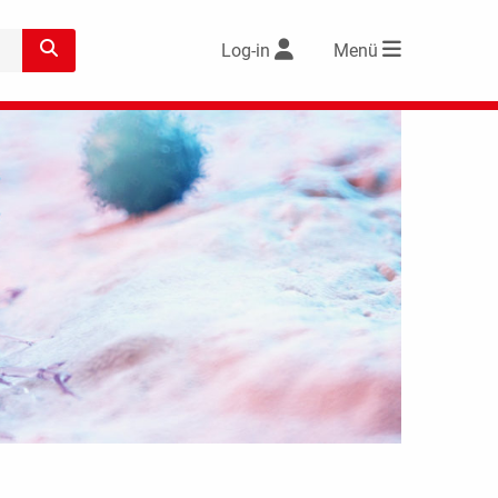
Log-in
Menü