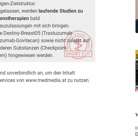
gen-Zielstruktur.
ugelassen, werden
laufende Studien zu
onstherapien
bald
uzulassungen mit sich bringen.
ie Destiny-Breast05 (Trastuzumab-
zumab-Govitecan) sowie nicht zuletzt auf
deren Substanzen (Checkpoint-
ern) hingewiesen werden.
nd unverbindlich an, um den Inhalt
 Services von www.medmedia.at zu nutzen.
W
D
D