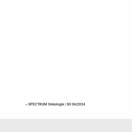
« SPECTRUM Onkologie
|
SO 06|2024