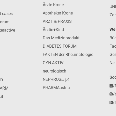
Ärzte Krone
UN
Apotheker Krone
nt cases
Zah
ARZT & PRAXIS
forum
Wei
Ärztin+Kind
teractive
Das Medizinprodukt
Büc
DIABETES FORUM
Fac
FAKTEN der Rheumatologie
Ges
GYN-AKTIV
Neu
neurologisch
Soc
NEPHRO
ED
Script
/
PHARMAustria
HARM
/
ut
/