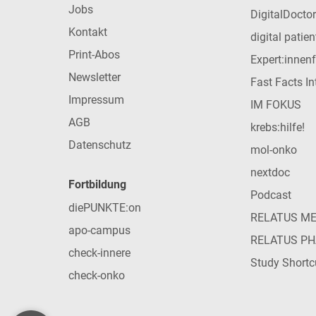
Jobs
DigitalDoctor
Kontakt
digital patie
Print-Abos
Expert:innen
Newsletter
Fast Facts In
Impressum
IM FOKUS
AGB
krebs:hilfe!
Datenschutz
mol-onko
nextdoc
Fortbildung
Podcast
diePUNKTE:on
RELATUS M
apo-campus
RELATUS P
check-innere
Study Shortc
check-onko