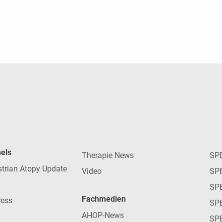
nels
Therapie News
SP
strian Atopy Update
Video
SP
SP
Fachmedien
ress
SPE
AHOP-News
SP