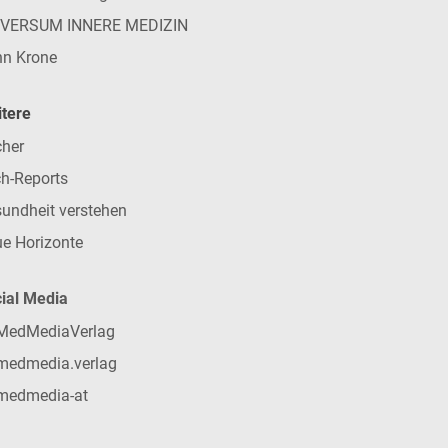
IVERSUM INNERE MEDIZIN
n Krone
tere
her
h-Reports
undheit verstehen
e Horizonte
ial Media
MedMediaVerlag
medmedia.verlag
medmedia-at