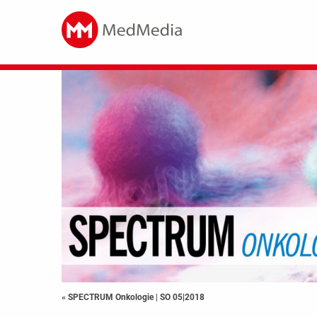
« SPECTRUM Onkologie
|
SO 05|2018