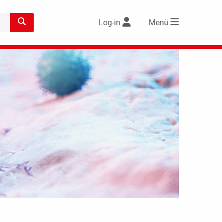
Log-in
Menü