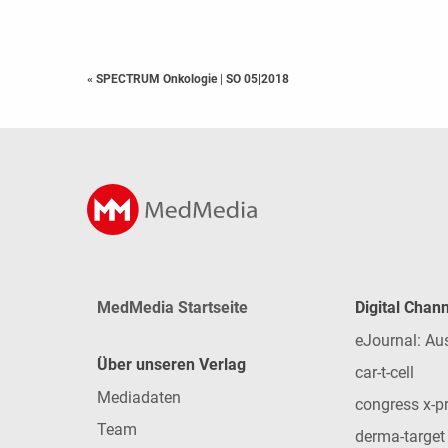
« SPECTRUM Onkologie
|
SO 05|2018
MedMedia Startseite
Digital Chan
eJournal: Au
Über unseren Verlag
car-t-cell
Mediadaten
congress x-p
Team
derma-target