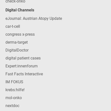
check-onko
Digital Channels
eJournal: Austrian Atopy Update
car-t-cell
congress x-press
derma-target
DigitalDoctor
digital patient cases
Expert:innenforum
Fast Facts Interactive
IM FOKUS
krebs:hilfe!
mol-onko
nextdoc