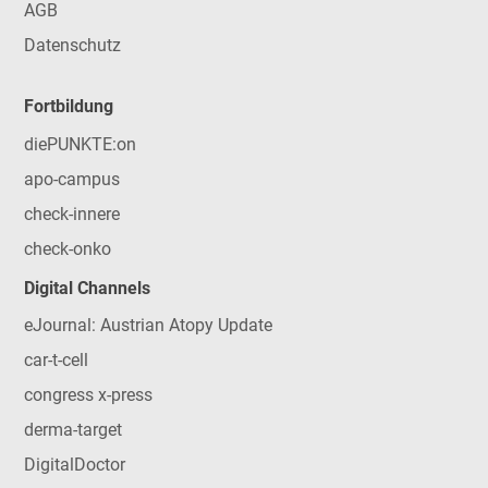
AGB
Datenschutz
Fortbildung
diePUNKTE:on
apo-campus
check-innere
check-onko
Digital Channels
eJournal: Austrian Atopy Update
car-t-cell
congress x-press
derma-target
DigitalDoctor