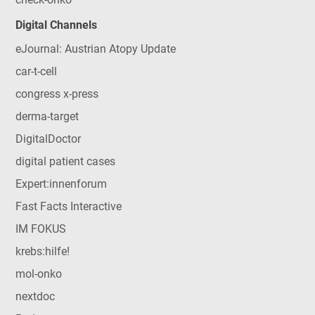
Digital Channels
eJournal: Austrian Atopy Update
car-t-cell
congress x-press
derma-target
DigitalDoctor
digital patient cases
Expert:innenforum
Fast Facts Interactive
IM FOKUS
krebs:hilfe!
mol-onko
nextdoc