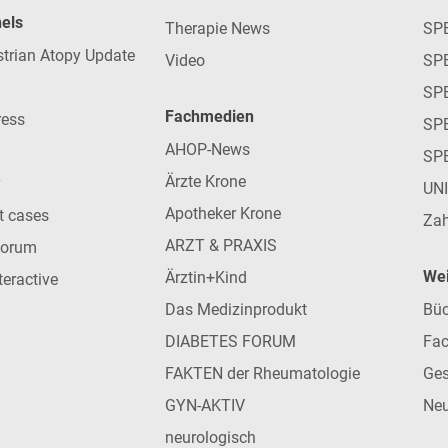
nels
Therapie News
SP
strian Atopy Update
Video
SP
SP
Fachmedien
ress
SPE
AHOP-News
SP
Ärzte Krone
UN
Apotheker Krone
nt cases
Zah
ARZT & PRAXIS
forum
Wei
Ärztin+Kind
teractive
Das Medizinprodukt
Büc
DIABETES FORUM
Fac
FAKTEN der Rheumatologie
Ges
GYN-AKTIV
Neu
neurologisch