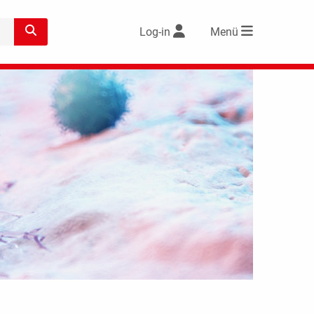
Log-in
Menü