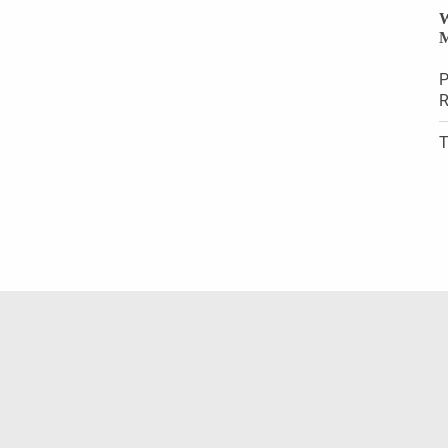
W
M
P
R
T