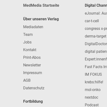
MedMedia Startseite
Digital Chan
eJournal: Au
Über unseren Verlag
car-t-cell
Mediadaten
congress x-p
Team
derma-target
Jobs
DigitalDoctor
Kontakt
digital patie
Print-Abos
Expert:innen
Newsletter
Fast Facts In
Impressum
IM FOKUS
AGB
krebs:hilfe!
Datenschutz
mol-onko
nextdoc
Fortbildung
Podcast