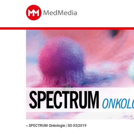
« SPECTRUM Onkologie
|
SO 03|2019