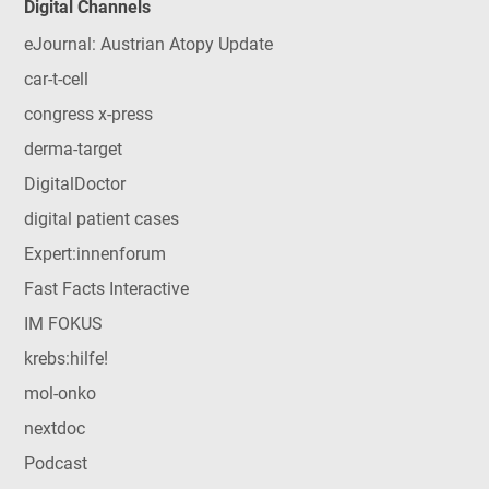
Digital Channels
eJournal: Austrian Atopy Update
car-t-cell
congress x-press
derma-target
DigitalDoctor
digital patient cases
Expert:innenforum
Fast Facts Interactive
IM FOKUS
krebs:hilfe!
mol-onko
nextdoc
Podcast