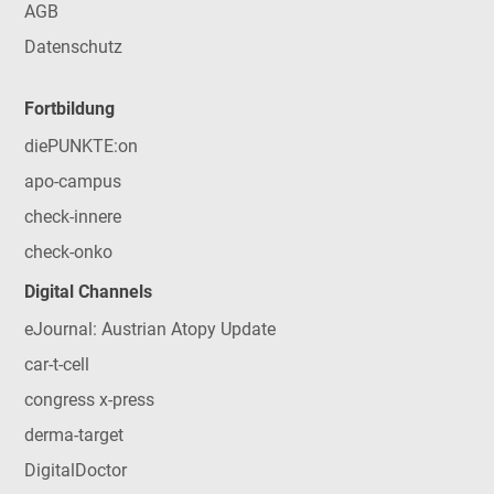
AGB
Datenschutz
Fortbildung
diePUNKTE:on
apo-campus
check-innere
check-onko
Digital Channels
eJournal: Austrian Atopy Update
car-t-cell
congress x-press
derma-target
DigitalDoctor