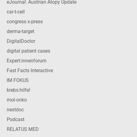
eJournal: Austrian Atopy Update
car-t-cell
congress x-press
derma-target
DigitalDoctor
digital patient cases
Expert:innenforum
Fast Facts Interactive
IM FOKUS
krebs:hilfe!
mol-onko
nextdoc
Podcast
RELATUS MED