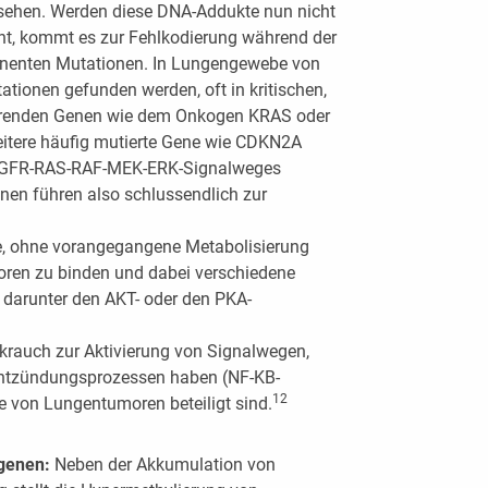
sehen. Werden diese DNA-Addukte nun nicht
t, kommt es zur Fehlkodierung während der
anenten Mutationen. In Lungengewebe von
ionen gefunden werden, oft in kritischen,
llierenden Genen wie dem Onkogen KRAS oder
itere häufig mutierte Gene wie CDKN2A
 EGFR-RAS-RAF-MEK-ERK-Signalweges
nen führen also schlussendlich zur
e, ohne vorangegangene Metabolisierung
ptoren zu binden und dabei verschiedene
 darunter den AKT- oder den PKA-
akrauch zur Aktivierung von Signalwegen,
 Entzündungsprozessen haben (NF-KB-
12
 von Lungentumoren beteiligt sind.
genen:
Neben der Akkumulation von