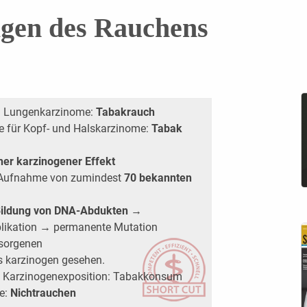
lgen des Rauchens
nd Lungenkarzinome:
Tabakrauch
e für Kopf- und Halskarzinome:
Tabak
her karzinogener Effekt
: Aufnahme von zumindest
70 bekannten
ildung von DNA-Abdukten
→
likation → permanente Mutation
ssorgenen
ls karzinogen gesehen.
e Karzinogenexposition: Tabakkonsum
e:
Nichtrauchen