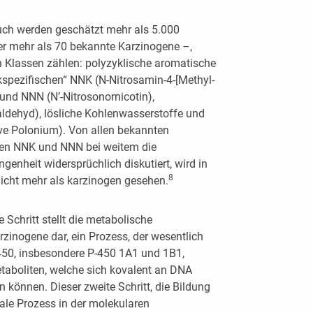
auch werden geschätzt mehr als 5.000
 mehr als 70 bekannte Karzinogene –,
 Klassen zählen: polyzyklische aromatische
kspezifischen“ NNK (N-Nitrosamin-4-[Methyl­
 und NNN (N’-Nitrosonornicotin),
ldehyd), lösliche Kohlenwasserstoffe und
ve Polonium). Von allen bekannten
llen NNK und NNN bei weitem die
genheit widersprüchlich diskutiert, wird in
8
 nicht mehr als karzinogen gesehen.
e Schritt stellt die metabolische
rzinogene dar, ein Prozess, der wesentlich
50, insbesondere P-450 1A1 und 1B1,
etaboliten, welche sich kovalent an DNA
können. Dieser zweite Schritt, die Bildung
ale Prozess in der molekularen