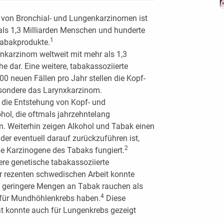
 von Bronchial- und Lungenkarzinomen ist
ls 1,3 Milliarden Menschen und hunderte
1
Tabakprodukte.
nkarzinom weltweit mit mehr als 1,3
e dar. Eine weitere, tabakassoziierte
0 neuen Fällen pro Jahr stellen die Kopf-
sondere das Larynxkarzinom.
r die Entstehung von Kopf- und
ol, die oftmals jahrzehntelang
 Weiterhin zeigen Alkohol und Tabak einen
der eventuell darauf zurückzuführen ist,
2
ie Karzinogene des Tabaks fungiert.
ere genetische tabakassoziierte
r rezenten schwedischen Arbeit konnte
ne geringere Mengen an Tabak rauchen als
4
 für Mundhöhlenkrebs haben.
Diese
ät konnte auch für Lungenkrebs gezeigt