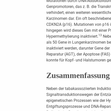
Mutationen durch DNA-Adduktbildung 
Genpromotoren, das z. B. die Trans
verhindert, einen weiteren wesentlic
Karzinomen dar. Ein oft beschrieben
CDKN2A (p16). Mutationen von p16 i
hingegen wird dieses Gen mit einer P
13
Hypermethylierung inaktiviert.
Nebe
als 50 Gene in Lungenkarzinomen be
inaktiviert werden, darunter Gene der
Reparatur (AGT), der Apoptose (FAS) 
konnte für Kopf- und Halstumoren ge
Zusammenfassung
Neben der tabakassoziierten Indukti
Signaltransduktionswegen der Entz
epigenetischen Prozessen wie der Hy
Entgiftungsprozesse und DNA-Repara