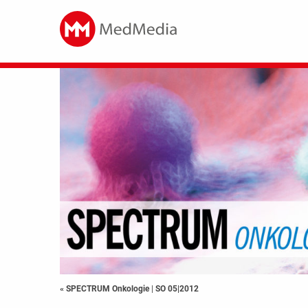
« SPECTRUM Onkologie
|
SO 05|2012