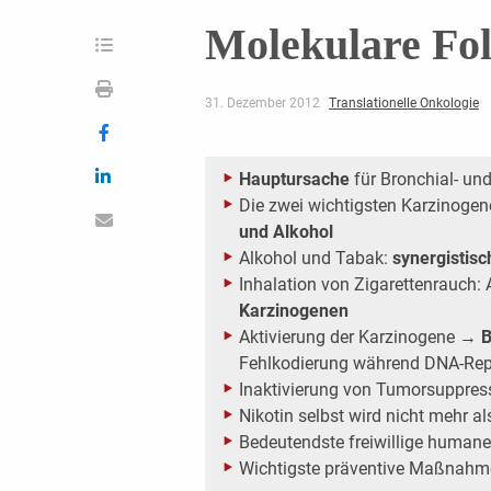
Molekulare Fo
31. Dezember 2012
Translationelle Onkologie
Hauptursache
für Bronchial- u
Die zwei wichtigsten Karzinogen
und Alkohol
Alkohol und Tabak:
synergistisc
Inhalation von Zigarettenrauch
Karzinogenen
Aktivierung der Karzinogene →
B
Fehlkodierung während DNA-Rep
Inaktivierung von Tumorsuppre
Nikotin selbst wird nicht mehr a
Bedeutendste freiwillige human
Wichtigste präventive Maßnahm