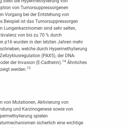
stellt die Hypermethylierung von
kription von Tumorsuppressorgenen
hen Vorgang bei der Entstehung von
es Beispiel ist das Tumorsuppressorgen
n Lungenkarzinomen sind sehr selten,
rävalenz von bis zu 70 % durch
n p16 wurden in den letzten Jahren mehr
schrieben, welche durch Hypermethylierung
 Zellzyklusregulation (PAX5), der DNA-
14
oder der Invasion (E-Cadherin).
Ähnliches
15
zeigt werden.
on von Mutationen, Aktivierung von
ündung und Karzinogenese sowie von
permethylierung spielen
turmechanismen sicherlich eine wichtige