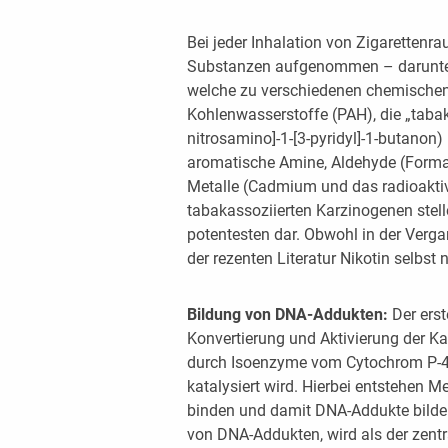
Bei jeder Inhalation von Zigarettenr
Substanzen aufgenommen – darunter
welche zu verschiedenen chemischen
Kohlenwasserstoffe (PAH), die „taba
nitrosamino]-1-[3-pyridyl]-1-butanon)
aromatische Amine, Aldehyde (Forma
Metalle (Cadmium und das radioakti
tabakassoziierten Karzinogenen ste
potentesten dar. Obwohl in der Vergan
der rezenten Literatur Nikotin selbst
Bildung von DNA-Addukten:
Der erst
Konvertierung und Aktivierung der Ka
durch Isoenzyme vom Cytochrom P-4
katalysiert wird. Hierbei entstehen M
binden und damit DNA-Addukte bilden 
von DNA-Addukten, wird als der zentr