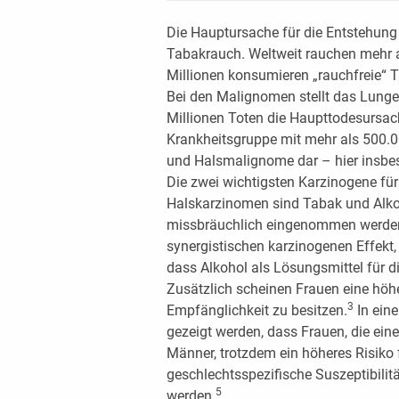
Die Hauptursache für die Entstehung
Tabakrauch. Weltweit rauchen mehr a
Millionen konsumieren „rauchfreie“ 
Bei den Malignomen stellt das Lunge
Millionen Toten die Haupttodesursach
Krankheitsgruppe mit mehr als 500.00
und Halsmalignome dar – hier insbe
Die zwei wichtigsten Karzinogene fü
Halskarzinomen sind Tabak und Alkoh
missbräuchlich eingenommen werden.
synergistischen karzinogenen Effekt, 
dass Alkohol als Lösungsmittel für d
Zusätzlich scheinen Frauen eine höh
3
Empfänglichkeit zu besitzen.
In eine
gezeigt werden, dass Frauen, die ei
Männer, trotzdem ein höheres Risiko
geschlechtsspezifische Suszeptibilit
5
werden.