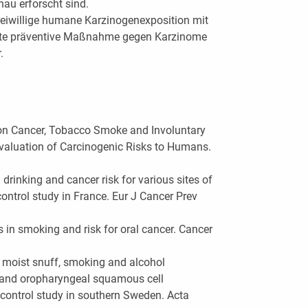
enau erforscht sind.
eiwillige humane Karzinogenexposition mit
gste präventive Maßnahme gegen Karzinome
.
 on Cancer, Tobacco Smoke and Involuntary
aluation of Carcinogenic Risks to Humans.
 drinking and cancer risk for various sites of
ontrol study in France. Eur J Cancer Prev
s in smoking and risk for oral cancer. Cancer
h moist snuff, smoking and alcohol
l and oropharyngeal squamous cell
control study in southern Sweden. Acta