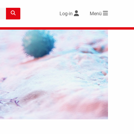
Log-in
Menü