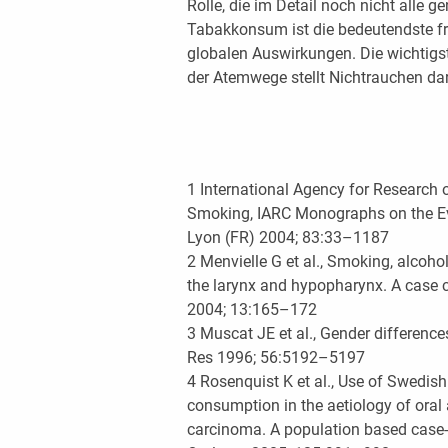
Rolle, die im Detail noch nicht alle g
Tabakkonsum ist die bedeutendste fr
globalen Auswirkungen. Die wichti
der Atemwege stellt Nichtrauchen dar
1 International Agency for Research
Smoking, IARC Monographs on the Ev
Lyon (FR) 2004; 83:33–1187
2 Menvielle G et al., Smoking, alcohol
the larynx and hypopharynx. A case c
2004; 13:165–172
3 Muscat JE et al., Gender difference
Res 1996; 56:5192–5197
4 Rosenquist K et al., Use of Swedis
consumption in the aetiology of ora
carcinoma. A population based case-