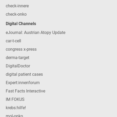
check-innere
check-onko
Digital Channels
eJournal: Austrian Atopy Update
car-t-cell
congress x-press
derma-target
DigitalDoctor
digital patient cases
Expert:innenforum
Fast Facts Interactive
IM FOKUS
krebs:hilfe!
mol-onko