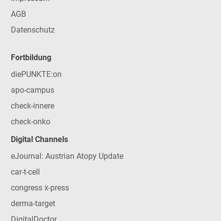
AGB
Datenschutz
Fortbildung
diePUNKTE:on
apo-campus
check-innere
check-onko
Digital Channels
eJournal: Austrian Atopy Update
car-t-cell
congress x-press
derma-target
DigitalDoctor