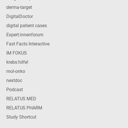
derma-target
DigitalDoctor
digital patient cases
Expert:innenforum
Fast Facts Interactive
IM FOKUS
krebs:hilfe!
mol-onko
nextdoc
Podcast
RELATUS MED
RELATUS PHARM
Study Shortcut