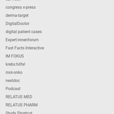
congress x-press
derma-target
DigitalDoctor
digital patient cases
Expert:innenforum
Fast Facts Interactive
IM FOKUS
krebs:hilfe!
mol-onko
nextdoc
Podcast
RELATUS MED
RELATUS PHARM
Study Shortcut