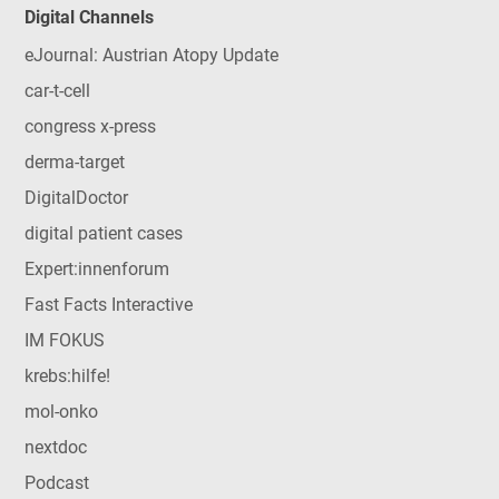
Digital Channels
eJournal: Austrian Atopy Update
car-t-cell
congress x-press
derma-target
DigitalDoctor
digital patient cases
Expert:innenforum
Fast Facts Interactive
IM FOKUS
krebs:hilfe!
mol-onko
nextdoc
Podcast