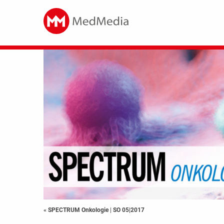
« SPECTRUM Onkologie
|
SO 05|2017