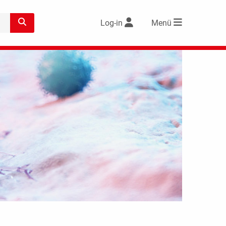
Log-in
Menü