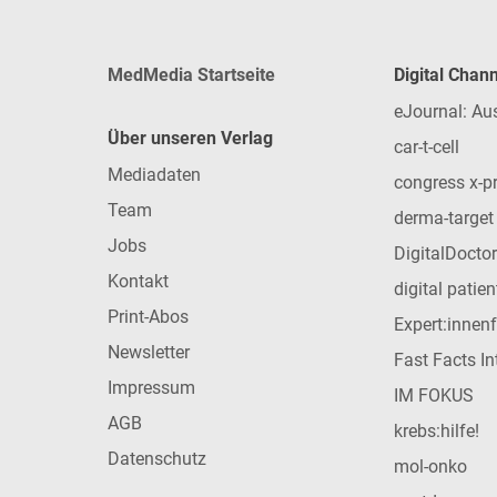
MedMedia Startseite
Digital Chan
eJournal: Au
Über unseren Verlag
car-t-cell
Mediadaten
congress x-p
Team
derma-target
Jobs
DigitalDoctor
Kontakt
digital patie
Print-Abos
Expert:innen
Newsletter
Fast Facts In
Impressum
IM FOKUS
AGB
krebs:hilfe!
Datenschutz
mol-onko