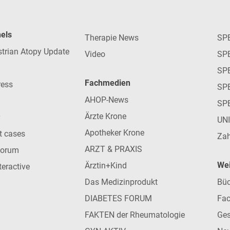
nels
Therapie News
SP
strian Atopy Update
Video
SP
SP
Fachmedien
ress
SPE
AHOP-News
SP
Ärzte Krone
UN
Apotheker Krone
nt cases
Zah
ARZT & PRAXIS
forum
Wei
Ärztin+Kind
teractive
Das Medizinprodukt
Büc
DIABETES FORUM
Fac
FAKTEN der Rheumatologie
Ges