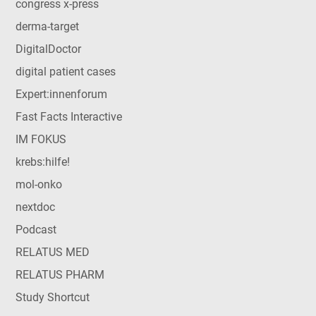
congress x-press
derma-target
DigitalDoctor
digital patient cases
Expert:innenforum
Fast Facts Interactive
IM FOKUS
krebs:hilfe!
mol-onko
nextdoc
Podcast
RELATUS MED
RELATUS PHARM
Study Shortcut