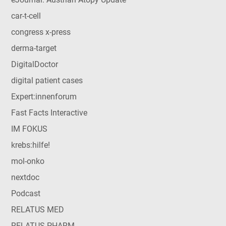
car-t-cell
congress x-press
derma-target
DigitalDoctor
digital patient cases
Expert:innenforum
Fast Facts Interactive
IM FOKUS
krebs:hilfe!
mol-onko
nextdoc
Podcast
RELATUS MED
RELATUS PHARM