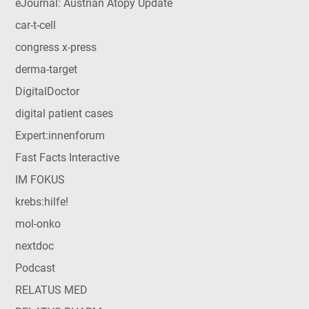
eJournal: Austrian Atopy Update
car-t-cell
congress x-press
derma-target
DigitalDoctor
digital patient cases
Expert:innenforum
Fast Facts Interactive
IM FOKUS
krebs:hilfe!
mol-onko
nextdoc
Podcast
RELATUS MED