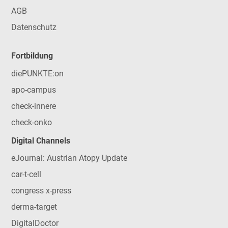
AGB
Datenschutz
Fortbildung
diePUNKTE:on
apo-campus
check-innere
check-onko
Digital Channels
eJournal: Austrian Atopy Update
car-t-cell
congress x-press
derma-target
DigitalDoctor