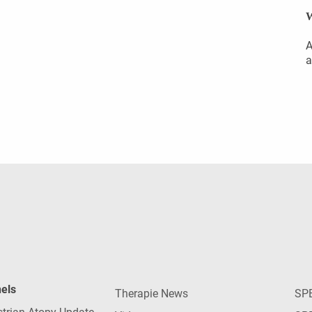
W
A
a
nels
Therapie News
SP