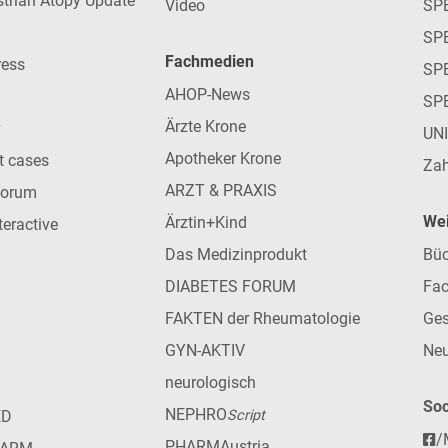
strian Atopy Update
Video
SP
SP
Fachmedien
ress
SPE
AHOP-News
SP
Ärzte Krone
UN
Apotheker Krone
nt cases
Zah
ARZT & PRAXIS
forum
Wei
Ärztin+Kind
teractive
Das Medizinprodukt
Büc
DIABETES FORUM
Fac
FAKTEN der Rheumatologie
Ges
GYN-AKTIV
Neu
neurologisch
Soc
NEPHRO
ED
Script
/
PHARMAustria