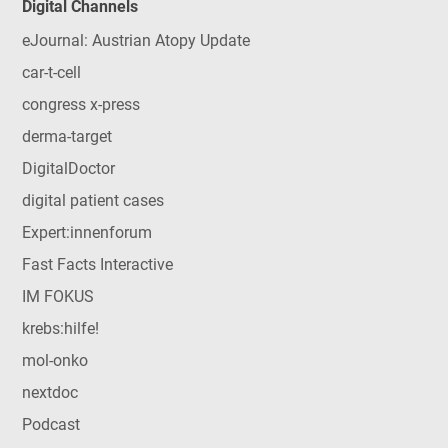
Digital Channels
eJournal: Austrian Atopy Update
car-t-cell
congress x-press
derma-target
DigitalDoctor
digital patient cases
Expert:innenforum
Fast Facts Interactive
IM FOKUS
krebs:hilfe!
mol-onko
nextdoc
Podcast