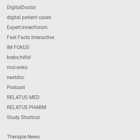
DigitalDoctor
digital patient cases
Expert:innenforum
Fast Facts Interactive
IM FOKUS
krebs:hilfe!
mol-onko
nextdoc
Podcast
RELATUS MED
RELATUS PHARM
Study Shortcut
Therapie News