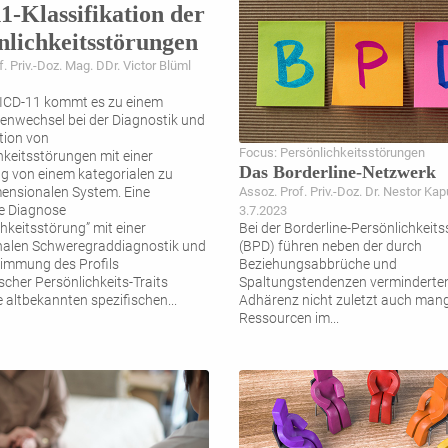
1-Klassifikation der
nlichkeitsstörungen
. Priv.-Doz. Mag. DDr. Victor Blüml
 ICD-11 kommt es zu einem
nwechsel bei der Diagnostik und
ation von
Focus: Persönlichkeitsstörungen
hkeitsstörungen mit einer
Das Borderline-Netzwerk
g von einem kategorialen zu
ensionalen System. Eine
Assoz. Prof. Priv.-Doz. Dr. Nestor Ka
e Diagnose
3.7.2023
hkeitsstörung” mit einer
Bei der Borderline-Persönlichkeit
nalen Schweregraddiagnostik und
(BPD) führen neben der durch
timmung des Profils
Beziehungsabbrüche und
scher Persönlichkeits-Traits
Spaltungstendenzen verminderte
ie altbekannten spezifischen
...
Adhärenz nicht zuletzt auch man
Ressourcen im
...