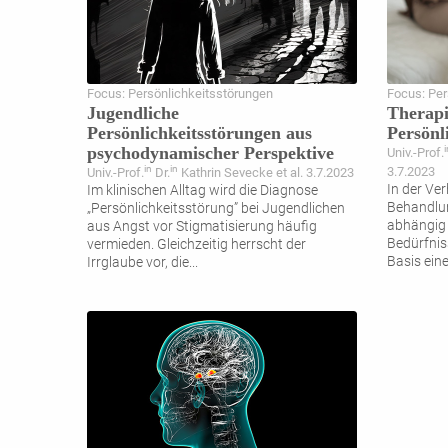
Focus: Persönlichkeitsstörungen
Focus: Per
Jugendliche
Therapi
Persönlichkeitsstörungen aus
Persönl
psychodynamischer Perspektive
i
Univ.-Prof.
in
in
3.7.2023
Univ.-Prof.
Dr.
Kathrin Sevecke et al. 3.7.2023
In der Ve
Im klinischen Alltag wird die Diagnose
Behandlun
„Persönlichkeitsstörung” bei Jugendlichen
abhängig 
aus Angst vor Stigmatisierung häufig
Bedürfnis
vermieden. Gleichzeitig herrscht der
Basis ein
Irrglaube vor, die
...