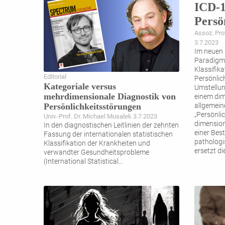
ICD-1
Persö
Assoz. Prof
3.7.2023
Im neuen
Paradigme
Klassifik
Editorial
Persönlic
Kategoriale versus
Umstellun
mehrdimensionale Diagnostik von
einem dim
Persönlichkeitsstörungen
allgemein
„Persönlic
Univ.-Prof. Dr. Michael Musalek 3.7.2023
dimensio
In den diagnostischen Leitlinien der zehnten
einer Bes
Fassung der internationalen statistischen
pathologi
Klassifikation der Krankheiten und
ersetzt d
verwandter Gesundheitsprobleme
(International Statistical
...