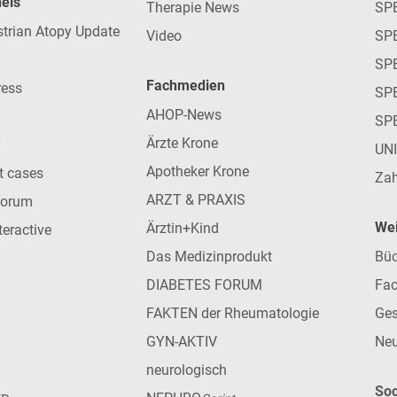
nels
Therapie News
SP
strian Atopy Update
Video
SP
SP
Fachmedien
ress
SPE
AHOP-News
SP
Ärzte Krone
UN
Apotheker Krone
nt cases
Zah
ARZT & PRAXIS
forum
Wei
Ärztin+Kind
teractive
Das Medizinprodukt
Büc
DIABETES FORUM
Fac
FAKTEN der Rheumatologie
Ges
GYN-AKTIV
Neu
neurologisch
Soc