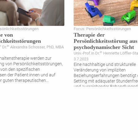
sönlichkeitsstörungen
Focus: Persönlichkeitsstörungen
e von
Therapie der
ichkeitsstörungen
Persönlichkeitsstörung aus
psychodynamischer Sicht
n
in
Dr.
Alexandra Schosser, PhD, MBA
in
Univ.-Prof.in Dr.
Henriette Löffler-St
rhaltenstherapie werden zur
3.7.2023
g von Persönlichkeitsstörungen,
Eine nachhaltige und strukturelle
von den spezifischen
Veränderung von impliziten
sen der Patient:innen und auf
Beziehungserfahrungen benötigt 
er guten therapeutischen
...
Setting mit adäquater Stundenfr
und ausreichender Behandlungsda