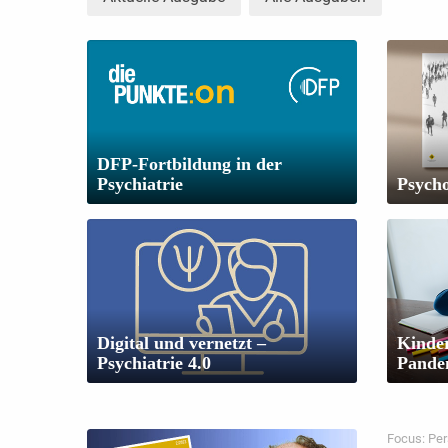
DFP-Fortbildung in der
Psychiatrie
Psych
Digital und vernetzt –
Kinder
Psychiatrie 4.0
Pande
Focus: Per