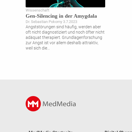
Wissenschaft
Gen-Silencing in der Amygdala
Dr. Sebastian Pokorny 3.7.2023
Angststörungen sind häufig, werden aber
oft nicht diagnostiziert und noch öfter nicht
adäquat therapiert. Grundlagenforschung
zur Angst ist vor allem deshalb attraktiv,
weil sich die
...