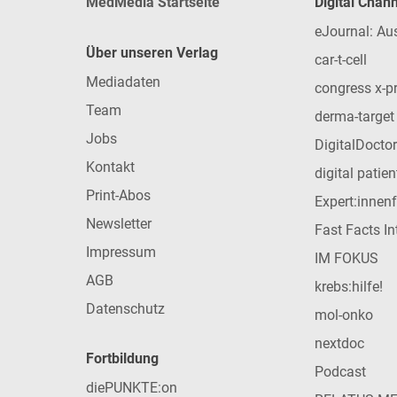
MedMedia Startseite
Digital Chan
eJournal: Au
Über unseren Verlag
car-t-cell
Mediadaten
congress x-p
Team
derma-target
Jobs
DigitalDoctor
Kontakt
digital patie
Print-Abos
Expert:innen
Newsletter
Fast Facts In
Impressum
IM FOKUS
AGB
krebs:hilfe!
Datenschutz
mol-onko
nextdoc
Fortbildung
Podcast
diePUNKTE:on