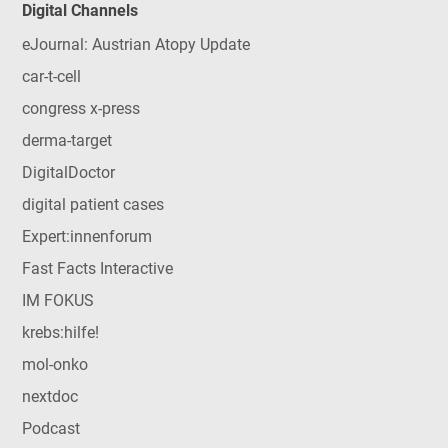
Digital Channels
eJournal: Austrian Atopy Update
car-t-cell
congress x-press
derma-target
DigitalDoctor
digital patient cases
Expert:innenforum
Fast Facts Interactive
IM FOKUS
krebs:hilfe!
mol-onko
nextdoc
Podcast