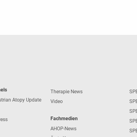
nels
Therapie News
SP
strian Atopy Update
Video
SP
SP
Fachmedien
ress
SPE
AHOP-News
SP