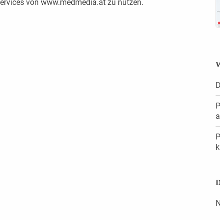
 Services von www.medmedia.at zu nutzen.
W
D
P
a
P
k
D
N