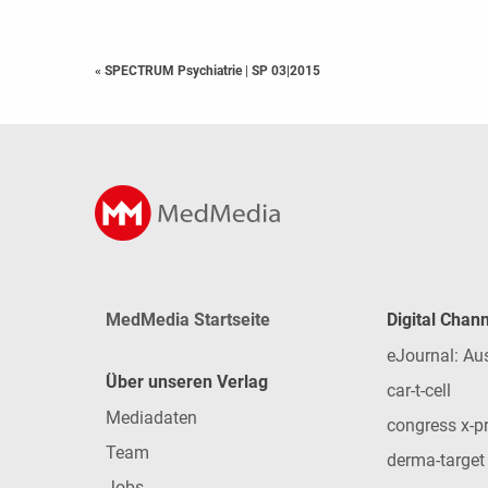
« SPECTRUM Psychiatrie
|
SP 03|2015
MedMedia Startseite
Digital Chan
eJournal: Au
Über unseren Verlag
car-t-cell
Mediadaten
congress x-p
Team
derma-target
Jobs