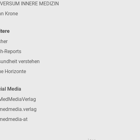
IVERSUM INNERE MEDIZIN
n Krone
tere
her
h-Reports
undheit verstehen
e Horizonte
ial Media
MedMediaVerlag
medmedia.verlag
medmedia-at