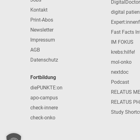
DigitalDoctor
Kontakt
digital patie
Print-Abos
Expert:innen
Newsletter
Fast Facts In
Impressum
IM FOKUS
AGB
krebs:hilfe!
Datenschutz
mol-onko
nextdoc
Fortbildung
Podcast
diePUNKTE:on
RELATUS M
apo-campus
RELATUS P
check-innere
Study Shortc
check-onko