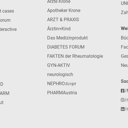
Ärzte Krone
UN
Apotheker Krone
nt cases
Zah
ARZT & PRAXIS
forum
Wei
Ärztin+Kind
teractive
Das Medizinprodukt
Büc
DIABETES FORUM
Fac
FAKTEN der Rheumatologie
Ges
GYN-AKTIV
Neu
neurologisch
Soc
NEPHRO
ED
Script
/
PHARMAustria
HARM
/
ut
/