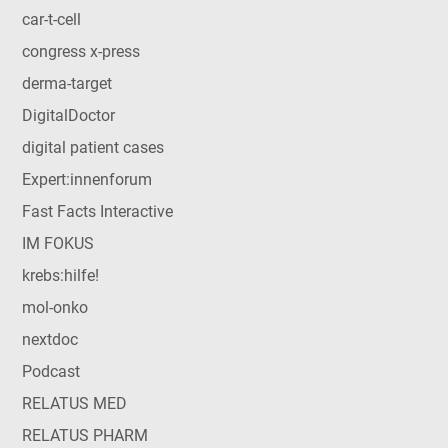
car-t-cell
congress x-press
derma-target
DigitalDoctor
digital patient cases
Expert:innenforum
Fast Facts Interactive
IM FOKUS
krebs:hilfe!
mol-onko
nextdoc
Podcast
RELATUS MED
RELATUS PHARM