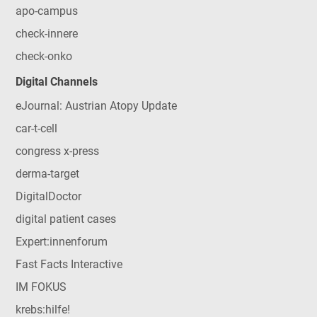
apo-campus
check-innere
check-onko
Digital Channels
eJournal: Austrian Atopy Update
car-t-cell
congress x-press
derma-target
DigitalDoctor
digital patient cases
Expert:innenforum
Fast Facts Interactive
IM FOKUS
krebs:hilfe!