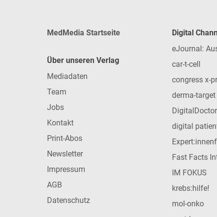
MedMedia Startseite
Digital Chan
eJournal: Au
Über unseren Verlag
car-t-cell
Mediadaten
congress x-p
Team
derma-target
Jobs
DigitalDoctor
Kontakt
digital patie
Print-Abos
Expert:innen
Newsletter
Fast Facts In
Impressum
IM FOKUS
AGB
krebs:hilfe!
Datenschutz
mol-onko