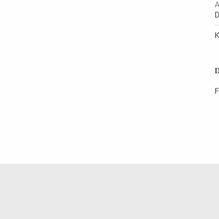
A
D
K
D
F