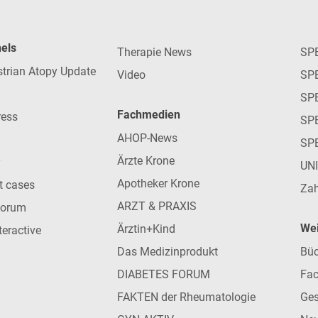
nels
Therapie News
SP
strian Atopy Update
Video
SP
SP
Fachmedien
ress
SPE
AHOP-News
SP
Ärzte Krone
UN
Apotheker Krone
nt cases
Zah
ARZT & PRAXIS
forum
Wei
Ärztin+Kind
teractive
Das Medizinprodukt
Büc
DIABETES FORUM
Fac
FAKTEN der Rheumatologie
Ges