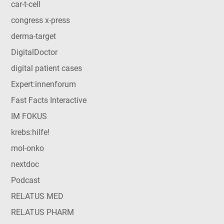
car-t-cell
congress x-press
derma-target
DigitalDoctor
digital patient cases
Expert:innenforum
Fast Facts Interactive
IM FOKUS
krebs:hilfe!
mol-onko
nextdoc
Podcast
RELATUS MED
RELATUS PHARM