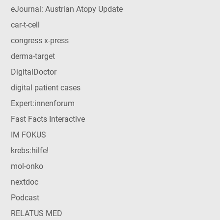
eJournal: Austrian Atopy Update
car-t-cell
congress x-press
derma-target
DigitalDoctor
digital patient cases
Expert:innenforum
Fast Facts Interactive
IM FOKUS
krebs:hilfe!
mol-onko
nextdoc
Podcast
RELATUS MED