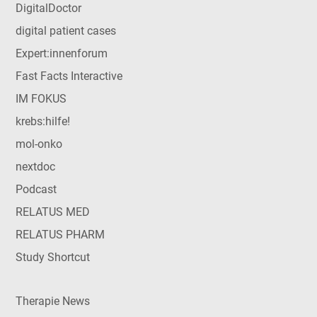
DigitalDoctor
digital patient cases
Expert:innenforum
Fast Facts Interactive
IM FOKUS
krebs:hilfe!
mol-onko
nextdoc
Podcast
RELATUS MED
RELATUS PHARM
Study Shortcut
Therapie News