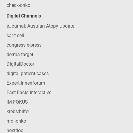
check-onko
Digital Channels
eJournal: Austrian Atopy Update
car-t-cell
congress x-press
derma-target
DigitalDoctor
digital patient cases
Expert:innenforum
Fast Facts Interactive
IM FOKUS
krebs:hilfe!
mol-onko
nextdoc