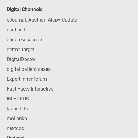
Digital Channels
eJournal: Austrian Atopy Update
car-t-cell
congress x-press
derma-target
DigitalDoctor
digital patient cases
Expert:innenforum
Fast Facts Interactive
IM FOKUS
krebs:hilfe!
mol-onko
nextdoc